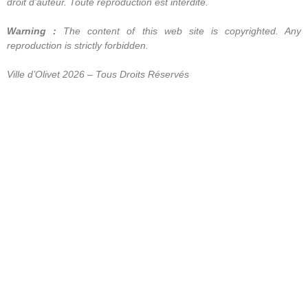
droit d’auteur. Toute reproduction est interdite.
Warning :
The content of this web site is copyrighted. Any
reproduction is strictly forbidden.
Ville d’Olivet 2026 – Tous Droits Réservés
LIENS
CONTACT
RAPIDES
Copyright LA
BAMBOCHE
TÉLÉPHONE
©2026
02 38 69 73
ESPACE PRESSE
88
Tous droits
MENTIONS
réservés
LÉGALES
EMAIL
labamboche@oli
REVUE DE